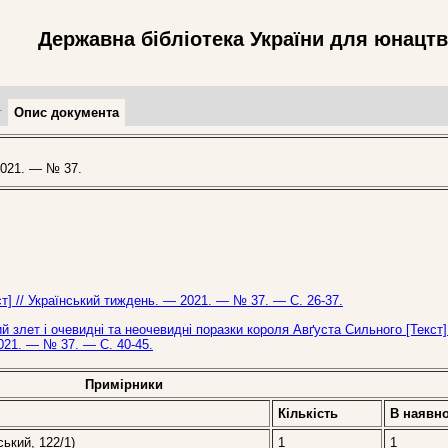
Державна бібліотека України для юнацт
т
Опис документа
021. — № 37.
ст] // Український тиждень. — 2021. — № 37. — С. 26-37.
 злет і очевидні та неочевидні поразки короля Авґуста Сильного [Текст]
021. — № 37. — С. 40-45.
Примірники
Кількість
В наявно
ський, 122/1)
1
1