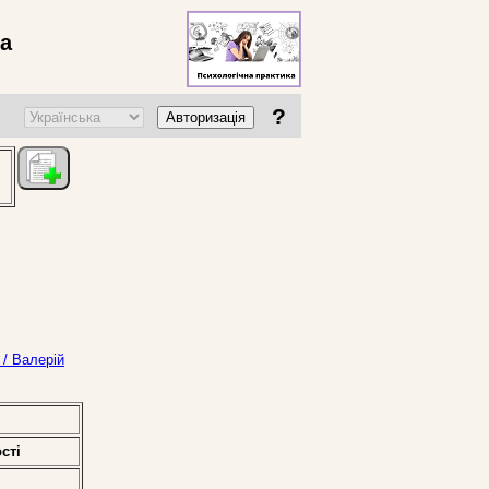
ва
?
Авторизація
 / Валерій
стi