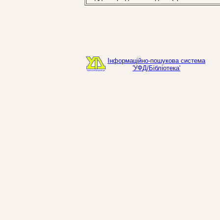
Інформаційно-пошукова система
'УФД/Бібліотека'