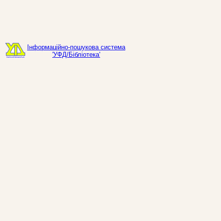
Інформаційно-пошукова система
'УФД/Бібліотека'