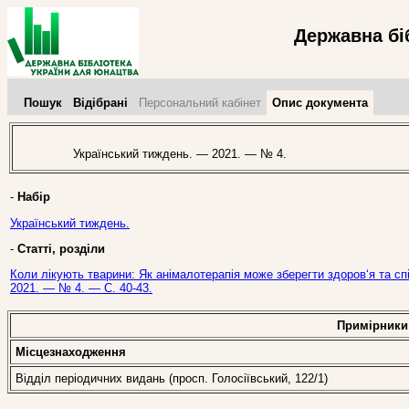
Державна бі
Пошук
Відібрані
Персональний кабінет
Опис документа
Український тиждень. — 2021. — № 4.
-
Набір
Український тиждень.
-
Статті, розділи
Коли лікують тварини: Як анімалотерапія може зберегти здоров‘я та сп
2021. — № 4. — С. 40-43.
Примірники
Місцезнаходження
Відділ періодичних видань (просп. Голосіївський, 122/1)