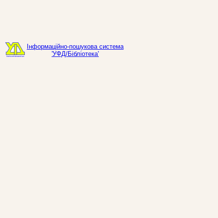
Інформаційно-пошукова система
'УФД/Бібліотека'