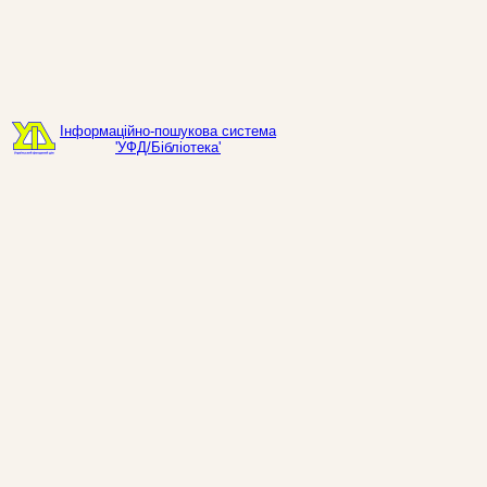
Інформаційно-пошукова система
'УФД/Бібліотека'