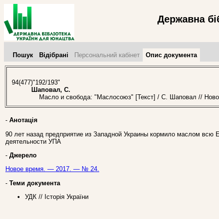
Державна бі
Пошук
Відібрані
Персональний кабінет
Опис документа
94(477)"192/193"
Шаповал, С.
Масло и свобода: "Маслосоюз" [Текст] / С. Шаповал // Ново
-
Анотація
90 лет назад предприятие из Западной Украины кормило маслом всю 
деятельности УПА
-
Джерело
Новое время. — 2017. — № 24.
-
Теми документа
УДК // Історія України