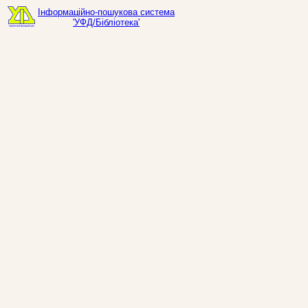
Інформаційно-пошукова система
'УФД/Бібліотека'