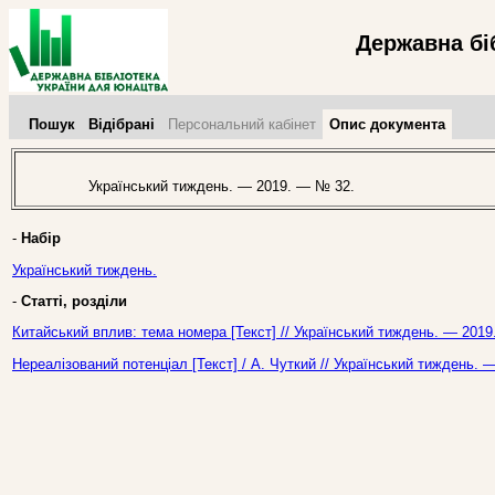
Державна бі
Пошук
Відібрані
Персональний кабінет
Опис документа
Український тиждень. — 2019. — № 32.
-
Набір
Український тиждень.
-
Статті, розділи
Китайський вплив: тема номера [Текст] // Український тиждень. — 2019
Нереалізований потенціал [Текст] / А. Чуткий // Український тиждень. 