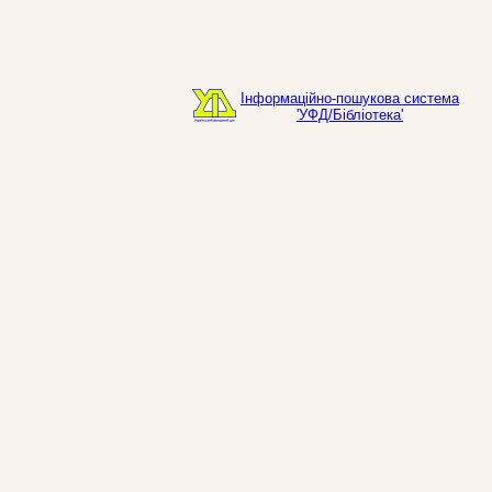
Інформаційно-пошукова система
'УФД/Бібліотека'