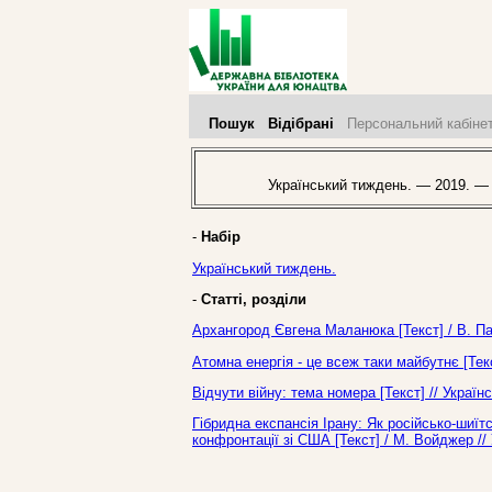
Пошук
Відібрані
Персональний кабіне
Український тиждень. — 2019. —
-
Набір
Український тиждень.
-
Статті, розділи
Архангород Євгена Маланюка [Текст] / В. Па
Атомна енергія - це всеж таки майбутнє [Тек
Відчути війну: тема номера [Текст] // Украї
Гібридна експансія Ірану: Як російсько-шиїт
конфронтації зі США [Текст] / М. Войджер /