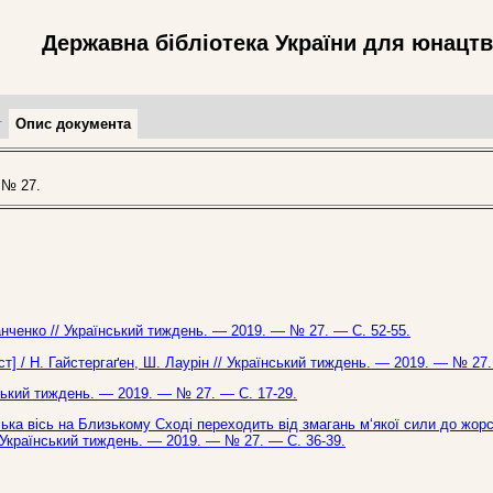
Державна бібліотека України для юнацт
т
Опис документа
 № 27.
нченко // Український тиждень. — 2019. — № 27. — С. 52-55.
ст] / Н. Гайстергаґен, Ш. Лаурін // Український тиждень. — 2019. — № 27.
нський тиждень. — 2019. — № 27. — С. 17-29.
ська вісь на Близькому Сході переходить від змагань м‘якої сили до жорс
/ Український тиждень. — 2019. — № 27. — С. 36-39.