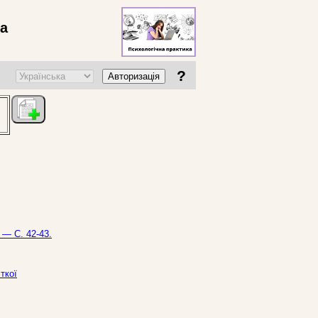
ва
?
Авторизація
 — С. 42-43.
ткої