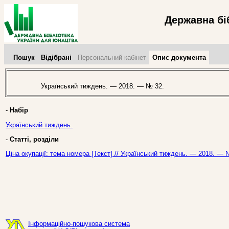
Державна бі
Пошук
Відібрані
Персональний кабінет
Опис документа
Український тиждень. — 2018. — № 32.
-
Набір
Український тиждень.
-
Статті, розділи
Ціна окупації: тема номера [Текст] // Український тиждень. — 2018. — 
Інформаційно-пошукова система