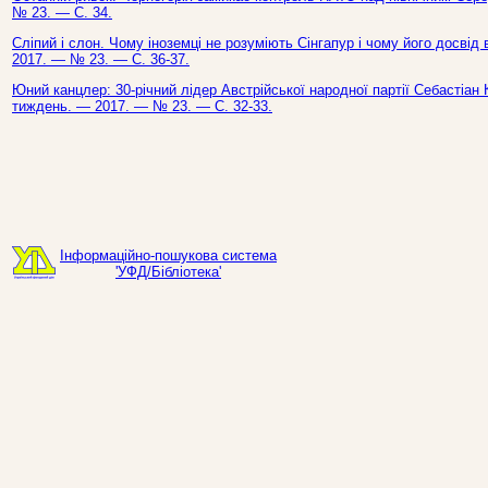
№ 23. — С. 34.
Сліпий і слон. Чому іноземці не розуміють Сінгапур і чому його досвід 
2017. — № 23. — С. 36-37.
Юний канцлер: 30-річний лідер Австрійської народної партії Себастіан К
тиждень. — 2017. — № 23. — С. 32-33.
Інформаційно-пошукова система
'УФД/Бібліотека'