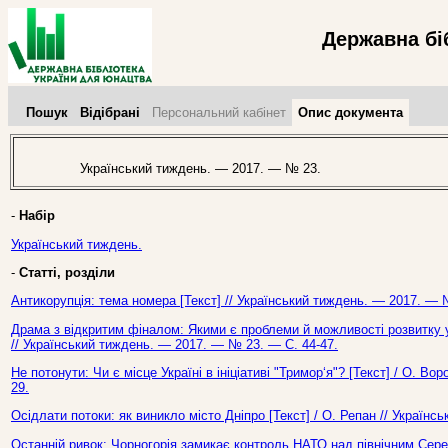
Державна бі
Пошук
Відібрані
Персональний кабінет
Опис документа
Український тиждень. — 2017. — № 23.
-
Набір
Український тиждень.
-
Статті, розділи
Антикорупція: тема номера [Текст] // Український тиждень. — 2017. — 
Драма з відкритим фіналом: Якими є проблеми й можливості розвитку ук
// Український тиждень. — 2017. — № 23. — С. 44-47.
Не потонути: Чи є місце Україні в ініціативі "Тримор‘я"? [Текст] / О. В
29.
Осідлати потоки: як виникло місто Дніпро [Текст] / О. Репан // Україн
Останній ривок: Чорногорія замикає контроль НАТО над північним Сере