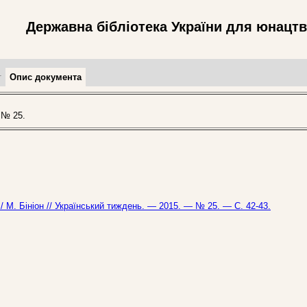
Державна бібліотека України для юнацт
т
Опис документа
 № 25.
/ М. Бініон // Український тиждень. — 2015. — № 25. — С. 42-43.