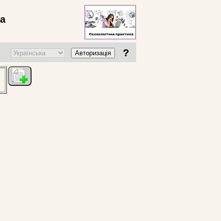
ва
?
Авторизація