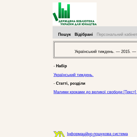
Пошук
Відібрані
Персональний кабіне
Український тиждень. — 2015. —
-
Набір
Український тиждень.
-
Статті, розділи
Малими кроками до великої свободи [Текст] 
Інформаційно-пошукова система