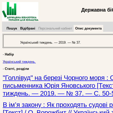
Державна бі
Пошук
Відібрані
Персональний кабінет
Опис документа
Український тиждень. — 2019. — № 37.
-
Набір
Український тиждень.
-
Статті, розділи
"Голлівуд" на березі Чорного моря : 
письменника Юрія Яновського [Текст]
тиждень. — 2019. — № 37. — С. 50-
В ім’я закону : Як проходять судові 
[Текст] / О. Ворожбит // Українськи