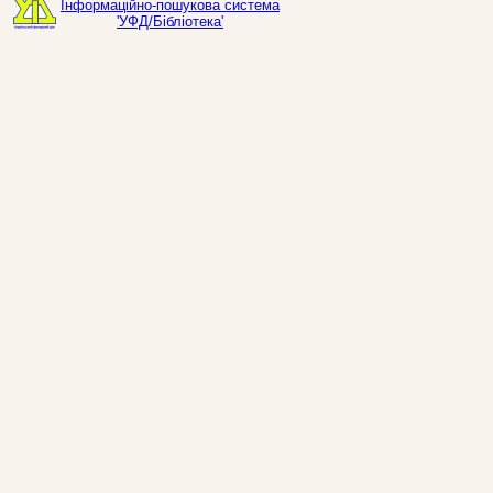
Інформаційно-пошукова система
'УФД/Бібліотека'