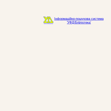
Інформаційно-пошукова система
'УФД/Бібліотека'