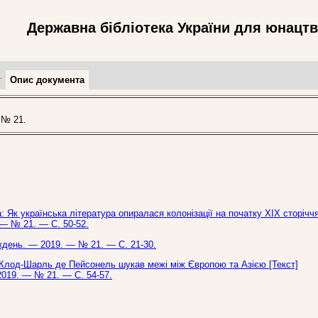
Державна бібліотека України для юнацт
т
Опис документа
 № 21.
 Як українська література опиралася колонізації на початку ХІХ сторіччя
 — № 21. — С. 50-52.
иждень. — 2019. — № 21. — С. 21-30.
 Клод-Шарль де Пейсонель шукав межі між Європою та Азією [Текст]
2019. — № 21. — С. 54-57.