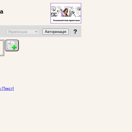
ва
?
Авторизація
 [Текст]