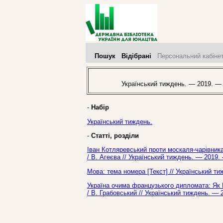
Пошук
Відібрані
Персональний кабіне
Український тиждень. — 2019. —
-
Набір
Український тиждень.
-
Статті, розділи
Іван Котляревський проти москаля-чарівника:
/ В. Агеєва // Український тиждень. — 2019.
Мова: тема номера [Текст] // Український т
Україна очима французького дипломата: Як
/ В. Грабовський // Український тиждень. — 