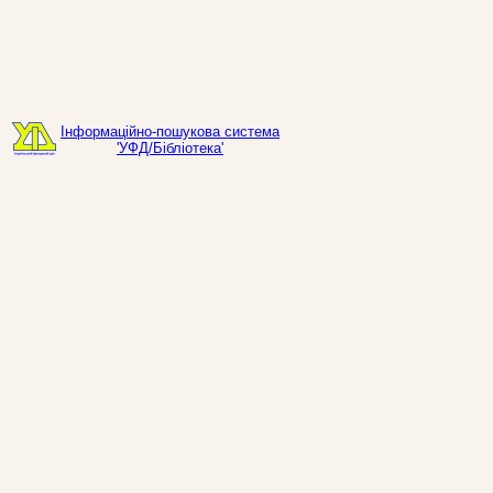
Інформаційно-пошукова система
'УФД/Бібліотека'