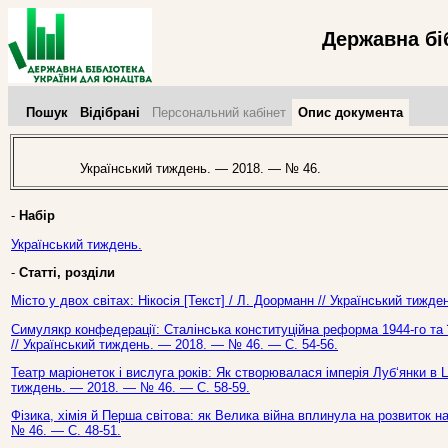
Державна бі
Пошук
Відібрані
Персональний кабінет
Опис документа
Український тиждень. — 2018. — № 46.
-
Набір
Український тиждень.
-
Статті, розділи
Місто у двох світах: Нікосія [Текст] / Л. Доорманн // Український тижд
Симулякр конфедерації: Сталінська конституційна реформа 1944-го та її
// Український тиждень. — 2018. — № 46. — С. 54-56.
Театр маріонеток і вислуга років: Як створювалася імперія Луб‘янки в Ц
тиждень. — 2018. — № 46. — С. 58-59.
Фізика, хімія й Перша світова: як Велика війна вплинула на розвиток на
№ 46. — С. 48-51.