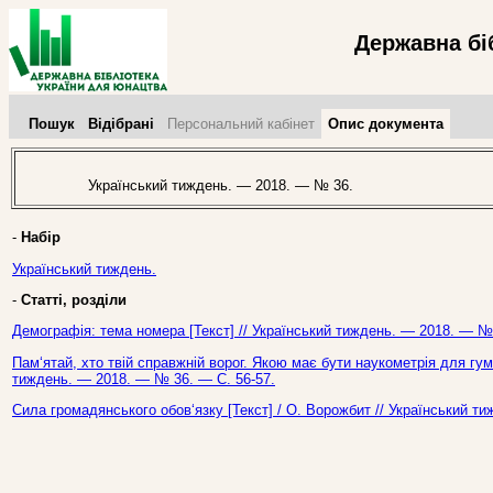
Державна бі
Пошук
Відібрані
Персональний кабінет
Опис документа
Український тиждень. — 2018. — № 36.
-
Набір
Український тиждень.
-
Статті, розділи
Демографія: тема номера [Текст] // Український тиждень. — 2018. — № 
Пам‘ятай, хто твій справжній ворог. Якою має бути наукометрія для гуман
тиждень. — 2018. — № 36. — С. 56-57.
Сила громадянського обов‘язку [Текст] / О. Ворожбит // Український т