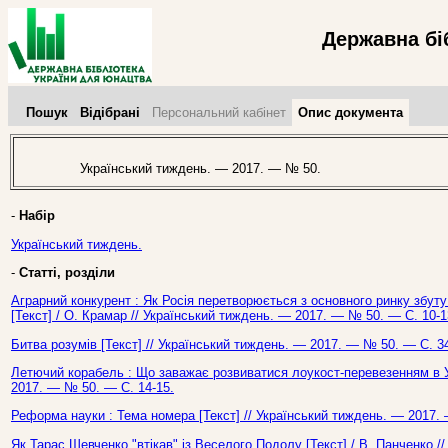
Державна бі
Пошук
Відібрані
Персональний кабінет
Опис документа
Український тиждень. — 2017. — № 50.
-
Набір
Український тиждень.
-
Статті, розділи
Аграрний конкурент : Як Росія перетворюється з основного ринку збуту
[Текст] / О. Крамар // Український тиждень. — 2017. — № 50. — С. 10-1
Битва розумів [Текст] // Український тиждень. — 2017. — № 50. — С. 34
Летючий корабель : Що заважає розвиватися лоукост-перевезенням в Укр
2017. — № 50. — С. 14-15.
Реформа науки : Тема номера [Текст] // Український тиждень. — 2017.
Як Тарас Шевченко "втікав" із Веселого Подолу [Текст] / В. Панченко /