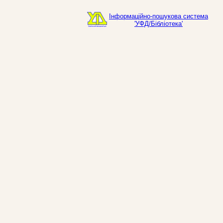
Інформаційно-пошукова система
'УФД/Бібліотека'