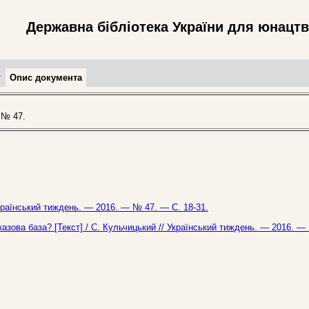
Державна бібліотека України для юнацт
т
Опис документа
 № 47.
Український тиждень. — 2016. — № 47. — С. 18-31.
азова база? [Текст] / С. Кульчицький // Український тиждень. — 2016. —