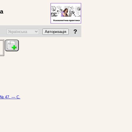
ва
?
Авторизація
 № 47. — С.