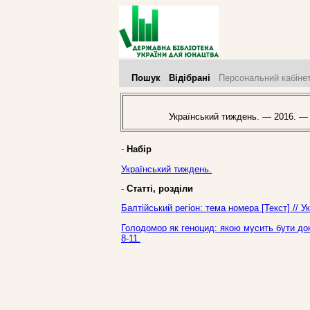
Пошук
Відібрані
Персональний кабіне
Український тиждень. — 2016. —
-
Набір
Український тиждень.
-
Статті, розділи
Балтійський регіон: тема номера [Текст] // 
Голодомор як геноцид: якою мусить бути док
8-11.