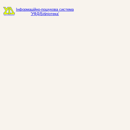
Інформаційно-пошукова система
'УФД/Бібліотека'