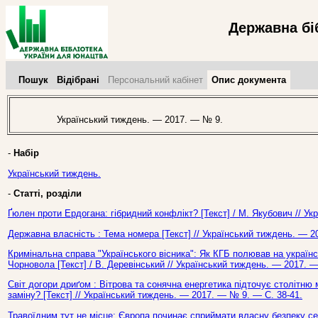
Державна бі
Пошук
Відібрані
Персональний кабінет
Опис документа
Український тиждень. — 2017. — № 9.
-
Набір
Український тиждень.
-
Статті, розділи
Ґюлен проти Ердогана: гібридний конфлікт? [Текст] / М. Якубович // У
Державна власність : Тема номера [Текст] // Український тиждень. — 2
Кримінальна справа "Українського вісника": Як КГБ полював на україн
Чорновола [Текст] / В. Деревінський // Український тиждень. — 2017. 
Світ догори дриґом : Вітрова та сонячна енергетика підточує столітн
заміну? [Текст] // Український тиждень. — 2017. — № 9. — С. 38-41.
Травоїдним тут не місце: Європа починає сприймати власну безпеку се