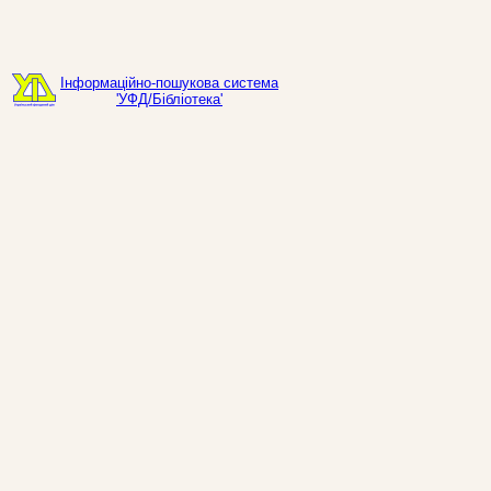
Інформаційно-пошукова система
'УФД/Бібліотека'