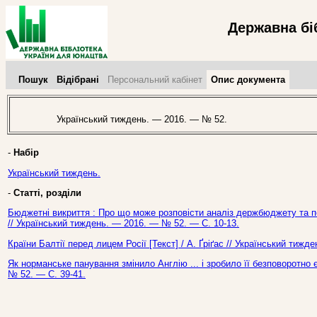
Державна бі
Пошук
Відібрані
Персональний кабінет
Опис документа
Український тиждень. — 2016. — № 52.
-
Набір
Український тиждень.
-
Статті, розділи
Бюджетні викриття : Про що може розповісти аналіз держбюджету та по
// Український тиждень. — 2016. — № 52. — С. 10-13.
Країни Балтії перед лицем Росії [Текст] / А. Ґріґас // Український тиж
Як норманське панування змінило Англію ... і зробило її безповоротно
№ 52. — С. 39-41.