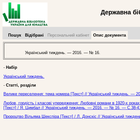
Державна бі
Пошук
Відібрані
Персональний кабінет
Опис документа
Український тиждень. — 2016. — № 16.
-
Набір
Український тиждень.
-
Статті, розділи
Велике переселення: тема номера [Текст] // Український тиждень. — 2
Любов, гордість і класові упередження: Любовні романи в 1920-х роках
[Текст] / Я. Цимбал // Український тиждень. — 2016. — № 16. — С.38-4
Пророцтво Вільяма Шекспіра [Текст] / Л. Донскіс // Український тижде