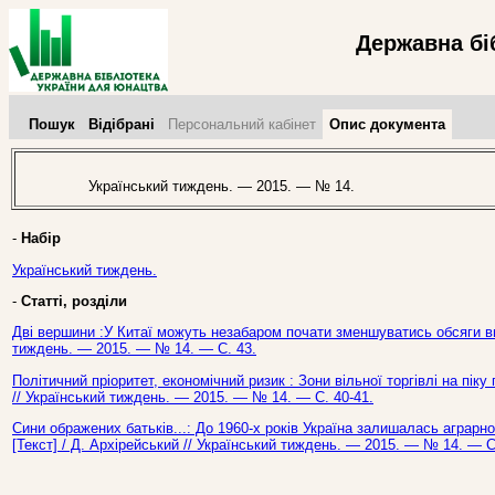
Державна бі
Пошук
Відібрані
Персональний кабінет
Опис документа
Український тиждень. — 2015. — № 14.
-
Набір
Український тиждень.
-
Статті, розділи
Дві вершини :У Китаї можуть незабаром почати зменшуватись обсяги вир
тиждень. — 2015. — № 14. — С. 43.
Політичний пріоритет, економічний ризик : Зони вільної торгівлі на піку
// Український тиждень. — 2015. — № 14. — С. 40-41.
Сини ображених батьків...: До 1960-х років Україна залишалась аграрн
[Текст] / Д. Архірейський // Український тиждень. — 2015. — № 14. — С