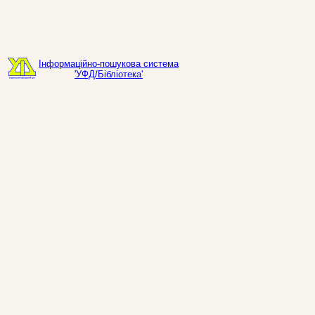
Інформаційно-пошукова система
'УФД/Бібліотека'