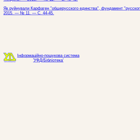
Як руйнували Карфаген "общерусского единства", фундамент "русского 
2015. — № 11. — С. 44-45.
Інформаційно-пошукова система
'УФД/Бібліотека'