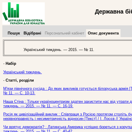
Державна бі
Пошук
Відібрані
Персональний кабінет
Опис документа
Український тиждень. — 2015. — № 11.
-
Набір
Український тиждень.
-
Статті, розділи
М'язи північного сусіда : До яких викликів готується білоруська армія 
№ 11. — С. 10-13.
Наша Стіна : Тільки україноцентризм здатен захистити нас від утрати д
тиждень. — 2015. — № 11. — С. 16-19.
Росія як цивілізаційний виклик : Співпраця з Росією протягом століть 
нерівноправність і несиметричність відносин [Текст] / І. Лосєв // Укра
Чи врятує демократія? : Латинська Америка успішно бореться з корупціє
тиждень. — 2015. — № 11. — С. 40-42.