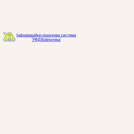
Інформаційно-пошукова система
'УФД/Бібліотека'