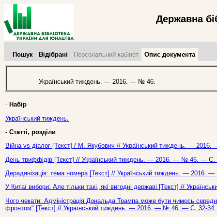
Державна бі
Пошук
Відібрані
Персональний кабінет
Опис документа
Український тиждень. — 2016. — № 46.
-
Набір
Український тиждень.
-
Статті, розділи
Війна vs діалог [Текст] / М. Якубович // Український тиждень. — 2016.
День триффідів [Текст] // Український тиждень. — 2016. — № 46. — С. 
Дерадянізація: тема номера [Текст] // Український тиждень. — 2016. —
У Китаї вибори: Але тільки такі, які вигодні державі [Текст] // Українс
Чого чекати: Адміністрація Дональда Трампа може бути чимось середн
фронтом" [Текст] // Український тиждень. — 2016. — № 46. — С. 32-34.