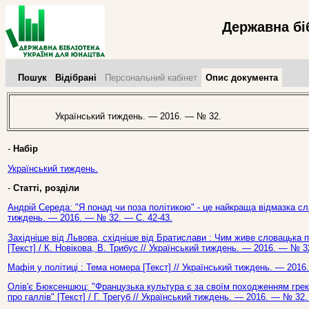
Державна бі
Пошук
Відібрані
Персональний кабінет
Опис документа
Український тиждень. — 2016. — № 32.
-
Набір
Український тиждень.
-
Статті, розділи
Андрій Середа: "Я понад чи поза політикою" - це найкраща відмазка сла
тиждень. — 2016. — № 32. — С. 42-43.
Західніше від Львова, східніше від Братислави : Чим живе словацька п
[Текст] / К. Новікова, В. Трибус // Український тиждень. — 2016. — № 3
Мафія у політиці : Тема номера [Текст] // Український тиждень. — 2016
Олів'є Бюксеншюц: "Французька культура є за своїм походженням грек
про галлів" [Текст] / Г. Трегуб // Український тиждень. — 2016. — № 32.