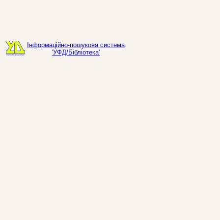
Інформаційно-пошукова система
'УФД/Бібліотека'