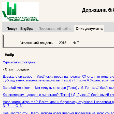
Державна бі
Пошук
Відібрані
Персональний кабінет
Опис документа
Український тиждень. — 2013. — № 7.
-
Набір
Український тиждень.
-
Статті, розділи
Дзеркало свідомості: Українська преса на початку ХХ століття ледь 
субсидуванню меценатів-альтруїстів [Текст] / І. Гирич // Український 
Залабай мені look!: Чим живуть хіпстери [Текст] / М. Гонтар // Україн
Консюмеризм - добре це чи погано? [Текст] / Д. Лукас // Український 
Нова хвиля мігрантів?: Багаті країни Євросоюзу стурбовані напливом ру
№ 7. — С. 34.
Нові капіталісти: Навіть загроза нової ядерної провокації не загасить в