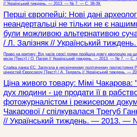
// Український тиждень. — 2013. — № 7. — С. 38-39.
Перші європейці: Нові дані археологі
неандертальці не тільки не є нашим
були можливою альтернативою суча
/ Л. Залізняк // Український тижден
Право на критику: Від часів своєї появи пройшла довгу еволюцію на 
місію [Текст] / О. Пагіря // Український тиждень. — 2013. — № 7. — С. 
Слабка ланка ЄС: Загрузла в нескінченому політичному протистоянні 
цінностей Євросоюзу [Текст] / А. Тедрель // Український тиждень. — 2
Ціна живого товару: Мімі Чакарова
дух людини - це продати її в рабство
фотожурналістом і режисером докум
Чакарової / спілкувалася Трегуб Ганн
// Український тиждень. — 2013. — №