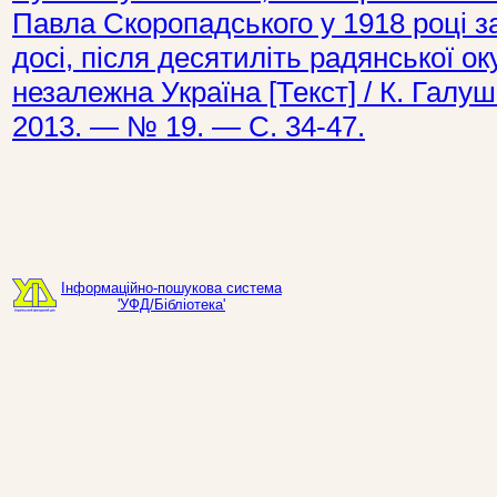
Павла Скоропадського у 1918 році з
досі, після десятиліть радянської ок
незалежна Україна [Текст] / К. Галу
2013. — № 19. — С. 34-47.
Інформаційно-пошукова система
'УФД/Бібліотека'