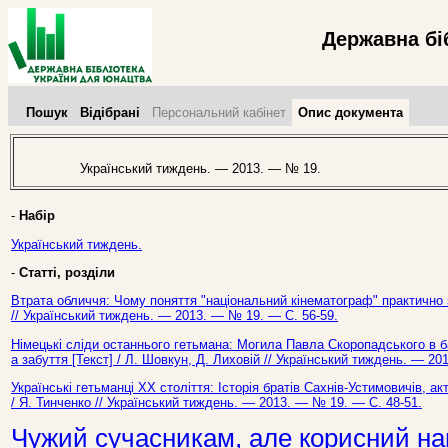
Державна бі
Пошук
Відібрані
Персональний кабінет
Опис документа
Український тиждень. — 2013. — № 19.
-
Набір
Український тиждень.
-
Статті, розділи
Втрата обличчя: Чому поняття "національний кінематограф" практично з
// Український тиждень. — 2013. — № 19. — С. 56-59.
Німецькі сліди останнього гетьмана: Могила Павла Скоропадського в 
а забуття [Текст] / Л. Шовкун, Д. Лиховій // Український тиждень. — 20
Українські гетьманці ХХ століття: Історія братів Сахнів-Устимовичів, а
/ Я. Тинченко // Український тиждень. — 2013. — № 19. — С. 48-51.
Чужий сучасникам, але корисний на