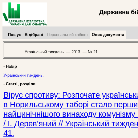
Державна бі
Пошук
Відібрані
Персональний кабінет
Опис документа
Український тиждень. — 2013. — № 21.
-
Набір
Український тиждень.
-
Статті, розділи
Вірус спротиву: Розпочате українсь
в Норильському таборі стало перши
найцинічнішого винаходу комунізму 
/ І. Дерев'яний // Український тижд
41.