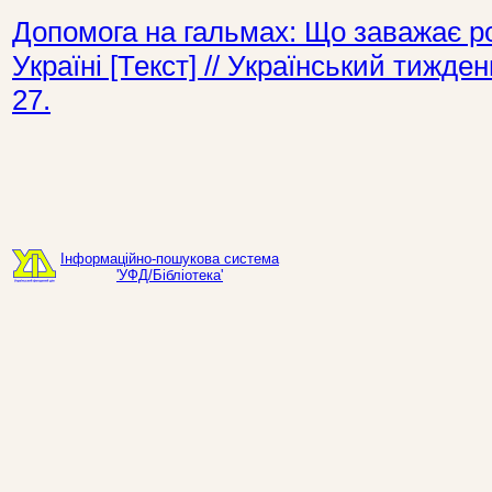
Допомога на гальмах: Що заважає ро
Україні [Текст] // Український тижд
27.
Інформаційно-пошукова система
'УФД/Бібліотека'