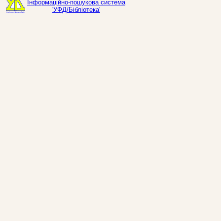
Інформаційно-пошукова система
'УФД/Бібліотека'