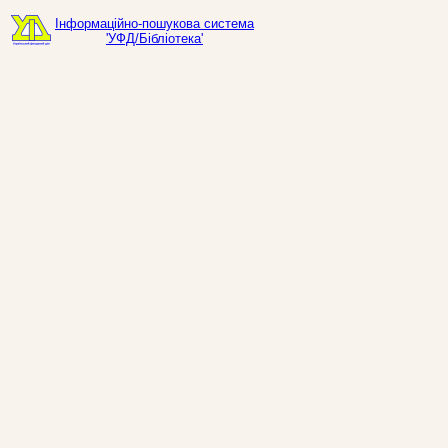
Інформаційно-пошукова система
'УФД/Бібліотека'