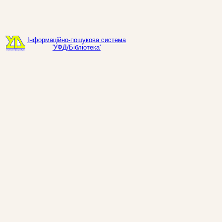
Інформаційно-пошукова система
'УФД/Бібліотека'