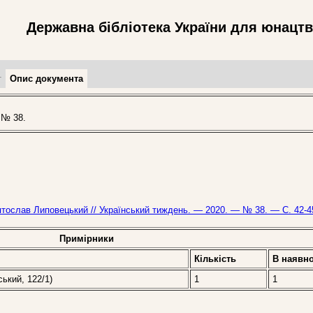
Державна бібліотека України для юнацт
т
Опис документа
 № 38.
ятослав Липовецький // Український тиждень. — 2020. — № 38. — С. 42-4
Примірники
Кількість
В наявно
ський, 122/1)
1
1