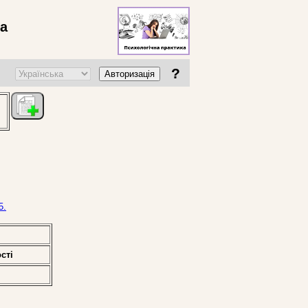
ва
?
Авторизація
5.
стi