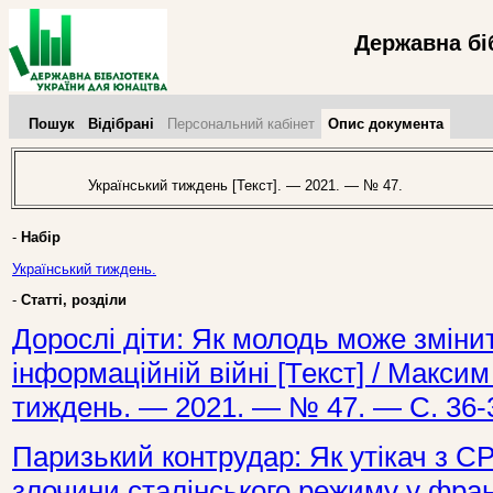
Державна бі
Пошук
Відібрані
Персональний кабінет
Опис документа
Український тиждень [Текст]. — 2021. — № 47.
-
Набір
Український тиждень.
-
Статті, розділи
Дорослі діти: Як молодь може зміни
інформаційній війні [Текст] / Максим
тиждень. — 2021. — № 47. — С. 36-
Паризький контрудар: Як утікач з С
злочини сталінського режиму у фран