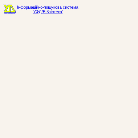
Інформаційно-пошукова система
'УФД/Бібліотека'