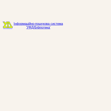
Інформаційно-пошукова система
'УФД/Бібліотека'