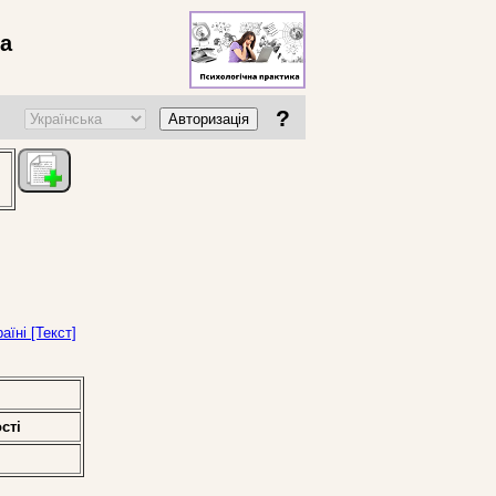
ва
?
Авторизація
аїні [Текст]
стi