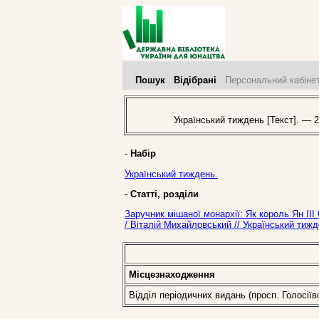
Пошук
Відібрані
Персональний кабіне
Український тиждень [Текст]. — 2
-
Набір
Український тиждень.
-
Статті, розділи
Заручник мішаної монархії: Як король Ян ІІІ
/ Віталій Михайловський // Український тиж
Місцезнаходження
Відділ періодичних видань (просп. Голосіїв