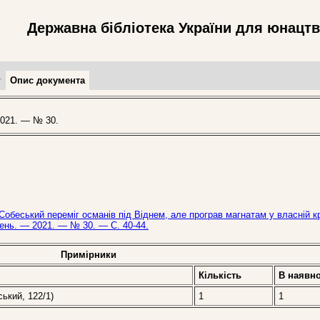
Державна бібліотека України для юнацт
т
Опис документа
021. — № 30.
 Собеський переміг османів під Віднем, але програв магнатам у власній кр
день. — 2021. — № 30. — С. 40-44.
Примірники
Кількість
В наявно
ський, 122/1)
1
1