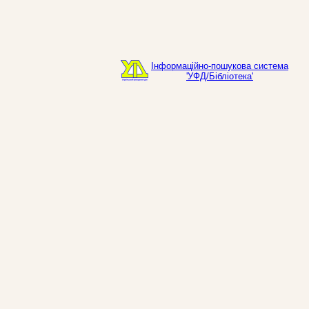
Інформаційно-пошукова система
'УФД/Бібліотека'