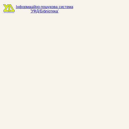
Інформаційно-пошукова система
'УФД/Бібліотека'