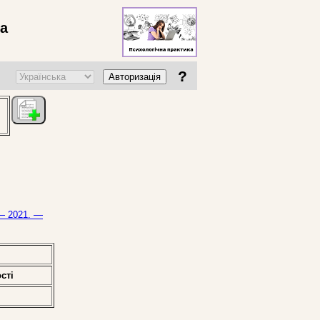
ва
?
Авторизація
 — 2021. —
стi