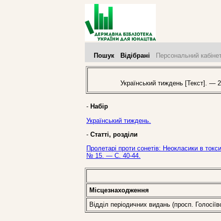
Пошук
Відібрані
Персональний кабіне
Український тиждень [Текст]. — 2
-
Набір
Український тиждень.
-
Статті, розділи
Пролетарі проти сонетів: Неокласики в токси
№ 15. — С. 40-44.
Місцезнаходження
Відділ періодичних видань (просп. Голосіїв