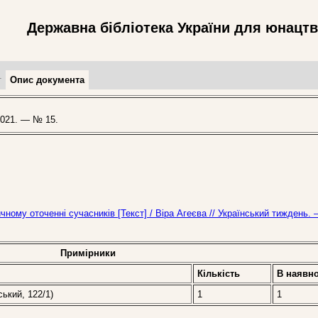
Державна бібліотека України для юнацт
т
Опис документа
021. — № 15.
чному оточенні сучасників [Текст] / Віра Агеєва // Український тиждень.
Примірники
Кількість
В наявно
ський, 122/1)
1
1