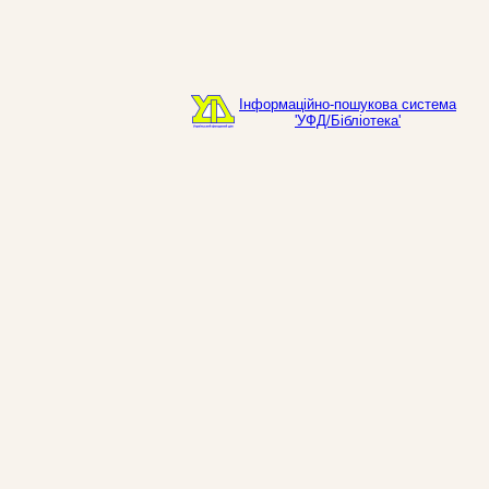
Інформаційно-пошукова система
'УФД/Бібліотека'