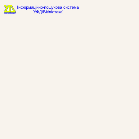
Інформаційно-пошукова система
'УФД/Бібліотека'