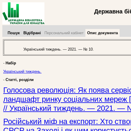
Державна бі
Пошук
Відібрані
Персональний кабінет
Опис документа
Український тиждень. — 2021. — № 10.
-
Набір
Український тиждень.
-
Статті, розділи
Голосова революція: Як поява серві
ландшафт ринку соціальних мереж [Т
// Український тиждень. — 2021. — 
Російський міф на експорт: Хто ст
СРСР на Заході і як цим користуєтьс