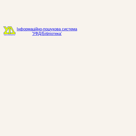
Інформаційно-пошукова система
'УФД/Бібліотека'