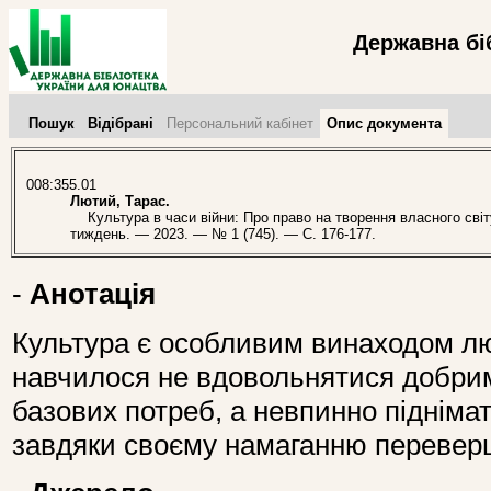
Державна бі
Пошук
Відібрані
Персональний кабінет
Опис документа
008:355.01
Лютий, Тарас.
Культура в часи війни: Про право на творення власного світу 
тиждень. — 2023. — № 1 (745). — С. 176-177.
-
Анотація
Культура є особливим винаходом лю
навчилося не вдовольнятися добри
базових потреб, а невпинно підніма
завдяки своєму намаганню перевер