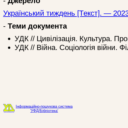
-
Джерело
Український тиждень [Текст]. — 2023
-
Теми документа
УДК // Цивілізація. Культура. Про
УДК // Війна. Соціологія війни. Ф
Інформаційно-пошукова система
'УФД/Бібліотека'