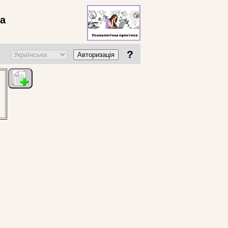
ва
?
Авторизація