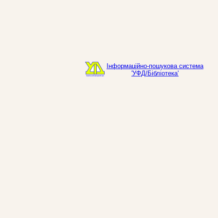
Інформаційно-пошукова система
'УФД/Бібліотека'