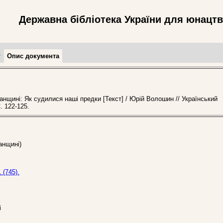
Державна бібліотека України для юнацт
т
Опис документа
нщині: Як судилися наші предки [Текст] / Юрій Волошин // Український
. 122-125.
анщині)
 (745).
і