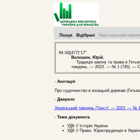
Пошук
Відібрані
Персональний кабіне
94:34](477)"17"
Волошин, Юрій.
Традиція закону та права в Гетьма
тиждень. — 2023. — № 1 (745). — С
-
Анотація
Про судочинство в козацькій державі (Гетьм
-
Джерело
Український тиждень [Текст]. — 2023. — № 1
-
Теми документа
УДК // Історія України
УДК // Право. Юриспруденція в Україн