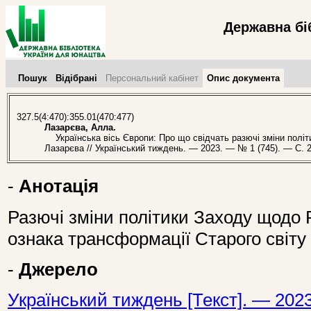
Державна бі
Пошук
Відібрані
Персональний кабінет
Опис документа
327.5(4:470):355.01(470:477)
Лазарєва, Алла.
Українська вісь Європи: Про що свідчать разючі зміни політи
Лазарєва // Український тиждень. — 2023. — № 1 (745). — С. 2
-
Анотація
Разючі зміни політики Заходу щодо 
ознака трансформації Старого світу
-
Джерело
Український тиждень [Текст]. — 2023