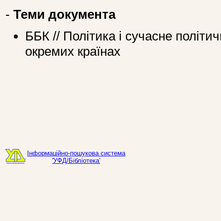
-
Теми документа
ББК // Політика і сучасне політич
окремих країнах
Інформаційно-пошукова система
'УФД/Бібліотека'