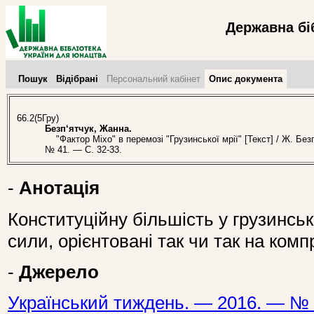
Державна бі
Пошук
Відібрані
Персональний кабінет
Опис документа
66.2(5Гру)
Безп‘ятчук, Жанна.
"Фактор Міхо" в перемозі "Грузинської мрії" [Текст] / Ж. Без
№ 41. — С. 32-33.
-
Анотація
Конституційну більшість у грузинс
сили, орієнтовані так чи так на комп
-
Джерело
Український тиждень. — 2016. — № 