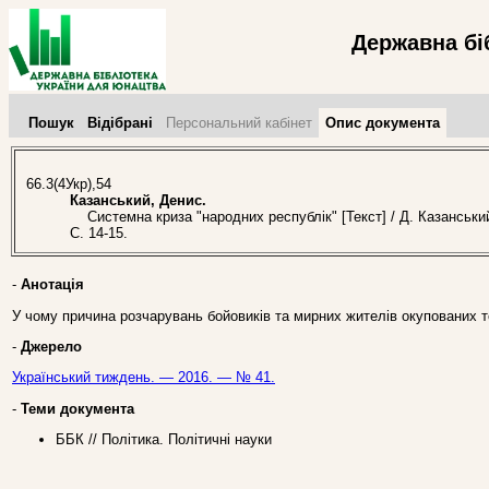
Державна бі
Пошук
Відібрані
Персональний кабінет
Опис документа
66.3(4Укр),54
Казанський, Денис.
Системна криза "народних республік" [Текст] / Д. Казанськи
С. 14-15.
-
Анотація
У чому причина розчарувань бойовиків та мирних жителів окупованих 
-
Джерело
Український тиждень. — 2016. — № 41.
-
Теми документа
ББК // Політика. Політичні науки