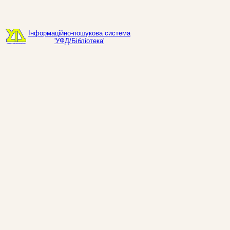
Інформаційно-пошукова система
'УФД/Бібліотека'