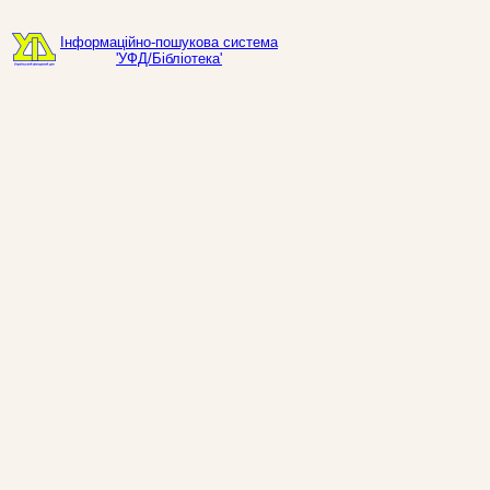
Інформаційно-пошукова система
'УФД/Бібліотека'