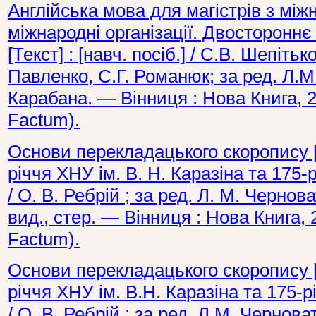
Англійська мова для магістрів з між
міжнародні організації. Двостороннє
[Текст] : [навч. посіб.] / С.В. Шепіть
Павленко, С.Г. Романюк; за ред. Л.М.
Карабана. — Вінниця : Нова Книга, 
Factum).
Основи перекладацького скоропису [Те
річчя ХНУ ім. В. Н. Каразіна та 175-
/ О. В. Ребрій ; за ред. Л. М. Чернова
вид., стер. — Вінниця : Нова Книга,
Factum).
Основи перекладацького скоропису [Те
річчя ХНУ ім. В.Н. Каразіна та 175-
/ О. В. Ребрій ; за ред. Л.М. Чернова