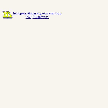
Інформаційно-пошукова система
'УФД/Бібліотека'