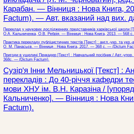
Карабан. — Вінниця : Нова Книга, 2
Factum). — Авт. вказаний над вих. д
Переклад у наукових дослідженнях представників харківської школи [Те
О.А. Кальниченка, О.В. Ребрія. — Вінниця : Нова Книга, 2013. — 568 с
Практика перекладу публіцистичних текстів [Текст] : англ.-укр. та укр.-а
О. М. Панасьєв. — Вінниця : Нова Книга, 2017. — 368 с. — (Dictum Fac
Пригоди в ущелині Пенкадер [Текст] : Навчальний посібник / Авт.-упор
368с. — (Dictum Factum).
Сузір'я Інни Мельницької [Текст] : Ан
перекладів : До 40-річчя кафедри тео
мови ХНУ ім. В.Н. Каразіна / [упоряд
Кальниченко]. — Вінниця : Нова Книг
Factum).