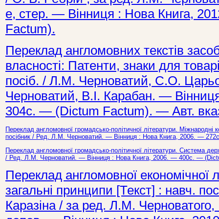
е, стер. — Вінниця : Нова Книга, 20
Factum).
Переклад англомовних текстів засоб
власності: Патенти, знаки для товарів
посіб. / Л.М. Черноватий, С.О. Царьов
Черноватий, В.І. Карабан. — Вінниця
304с. — (Dictum Factum). — Авт. вказ
Переклад англомовної громадсько-політичної літератури. Міжнародні ко
посібник / Ред. Л.М. Черноватий. — Вінниця : Нова Книга, 2006. — 272с
Переклад англомовної громадсько-політичної літератури. Система дер
/ Ред. Л.М. Черноватий. — Вінниця : Нова Книга, 2006. — 400с. — (Dict
Переклад англомовної економічної 
загальні принципи [Текст] : навч. пос
Каразіна / за ред. Л.М. Черноватого,