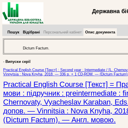
Державна бі
Пошук
Відібрані
Персональний кабінет
Опис документа
Dictum Factum.
-
Випуски серії
Practical English Course [Текст] : Second year : Intermediate / [L. Cherno
Vinnytsia : Nova Knyha, 2018. — 336 p. + 1 CD-ROM. — (Dictum Factum
Practical English Course [Текст] = П
мови : підручник : preintermediate : fir
Chernovaty, Vyacheslav Karaban, Eds.
допов. — Vinnitsia : Nova Knyha, 2
(Dictum Factum). — Англ. мовою.