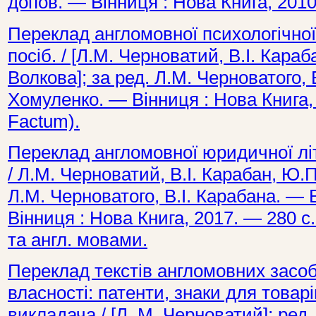
допов. — Вінниця : Нова Книга, 2010
Переклад англомовної психологічної 
посіб. / [Л.М. Черноватий, В.І. Караб
Волкова]; за ред. Л.М. Черноватого, В
Хомуленко. — Вінниця : Нова Книга,
Factum).
Переклад англомовної юридичної літе
/ Л.М. Черноватий, В.І. Карабан, Ю.П. 
Л.М. Черноватого, В.І. Карабана. — В
Вінниця : Нова Книга, 2017. — 280 с
та англ. мовами.
Переклад текстів англомовних засоб
власності: патенти, знаки для товарів
викладача / [Л. М. Черноватий]; ред. 