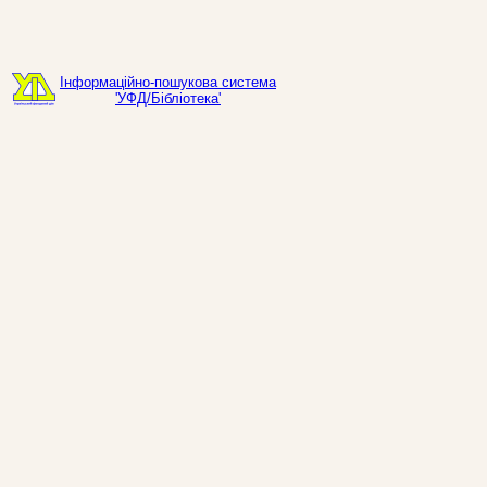
Інформаційно-пошукова система
'УФД/Бібліотека'