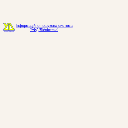
Інформаційно-пошукова система
'УФД/Бібліотека'