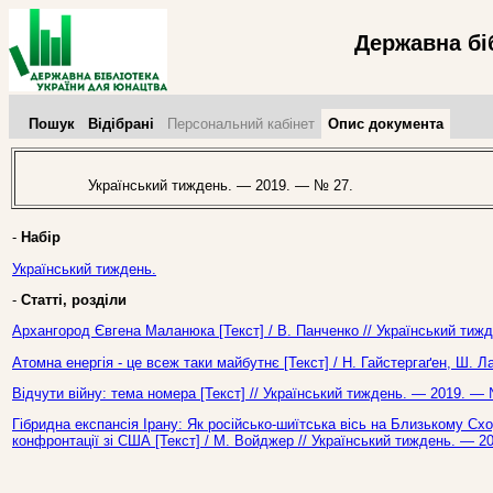
Державна бі
Пошук
Відібрані
Персональний кабінет
Опис документа
Український тиждень. — 2019. — № 27.
-
Набір
Український тиждень.
-
Статті, розділи
Архангород Євгена Маланюка [Текст] / В. Панченко // Український тиж
Атомна енергія - це всеж таки майбутнє [Текст] / Н. Гайстергаґен, Ш. 
Відчути війну: тема номера [Текст] // Український тиждень. — 2019. — 
Гібридна експансія Ірану: Як російсько-шиїтська вісь на Близькому Схо
конфронтації зі США [Текст] / М. Войджер // Український тиждень. — 2